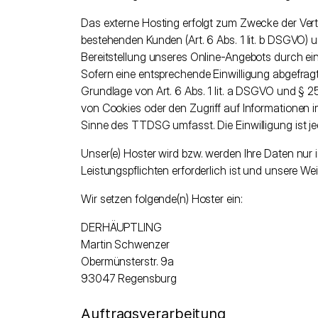
Das externe Hosting erfolgt zum Zwecke der Vert
bestehenden Kunden (Art. 6 Abs. 1 lit. b DSGVO) u
Bereitstellung unseres Online-Angebots durch einen
Sofern eine entsprechende Einwilligung abgefragt 
Grundlage von Art. 6 Abs. 1 lit. a DSGVO und § 2
von Cookies oder den Zugriff auf Informationen im
Sinne des TTDSG umfasst. Die Einwilligung ist jed
Unser(e) Hoster wird bzw. werden Ihre Daten nur in
Leistungspflichten erforderlich ist und unsere W
Wir setzen folgende(n) Hoster ein:
DERHÄUPTLING
Martin Schwenzer
Obermünsterstr. 9a
93047 Regensburg
Auftragsverarbeitung